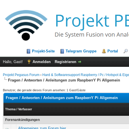
Projekt-Seite
Telegram Gruppe
Portal
Hallo, Gast!
Anmelden
Registrieren
Projekt Pegasus Forum
›
Hard & Softwaresupport Raspberry / Pc / Hotspot & E
Fragen / Antworten / Anleitungen zum RaspberrY Pi Allgemein
Benutzer, die gerade dieses Forum ansehen: 1 Gast/Gäste
Fragen / Antworten / Anleitungen zum RaspberrY Pi Allgemein
Thema
/
Verfasser
Forenankündigungen
Allgemeines zum Forum hier