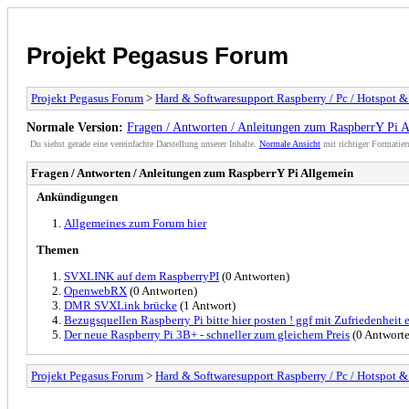
Projekt Pegasus Forum
Projekt Pegasus Forum
>
Hard & Softwaresupport Raspberry / Pc / Hotspot 
Normale Version:
Fragen / Antworten / Anleitungen zum RaspberrY Pi 
Du siehst gerade eine vereinfachte Darstellung unserer Inhalte.
Normale Ansicht
mit richtiger Formatier
Fragen / Antworten / Anleitungen zum RaspberrY Pi Allgemein
Ankündigungen
Allgemeines zum Forum hier
Themen
SVXLINK auf dem RaspberryPI
(0 Antworten)
OpenwebRX
(0 Antworten)
DMR SVXLink brücke
(1 Antwort)
Bezugsquellen Raspberry Pi bitte hier posten ! ggf mit Zufriedenheit et
Der neue Raspberry Pi 3B+ - schneller zum gleichem Preis
(0 Antwort
Projekt Pegasus Forum
>
Hard & Softwaresupport Raspberry / Pc / Hotspot 