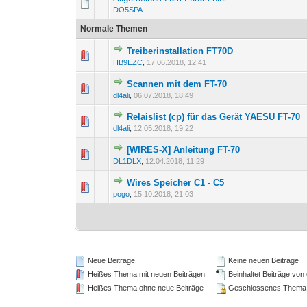
DO5SPA
Normale Themen
Treiberinstallation FT70D
1 Bewertung(en) 
1
HB9EZC
,
17.06.2018, 12:41
Scannen mit dem FT-70
0 Bewertung(en) - 0 von
1
dl4ali
,
06.07.2018, 18:49
Relaislist (cp) für das Gerät YAESU FT-70
0 Bewertung(en) - 0 von
1
dl4ali
,
12.05.2018, 19:22
[WIRES-X] Anleitung FT-70
0 Bewertung(en) - 0 von
1
DL1DLX
,
12.04.2018, 11:29
Wires Speicher C1 - C5
0 Bewertung(en) - 0 von
1
pogo
,
15.10.2018, 21:03
Neue Beiträge
Keine neuen Beiträge
Heißes Thema mit neuen Beiträgen
Beinhaltet Beiträge von 
Heißes Thema ohne neue Beiträge
Geschlossenes Thema