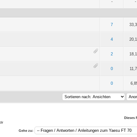
-
-
- 5 von 5 durchschnittlich
2
3
4
5
7
33,
 5 durchschnittlich
2
3
4
5
4
20,
 5 durchschnittlich
2
3
4
5
2
18,
 5 durchschnittlich
2
3
4
5
0
11,
 5 durchschnittlich
2
3
4
5
0
6,8
Dieses 
dir
Gehe zu: