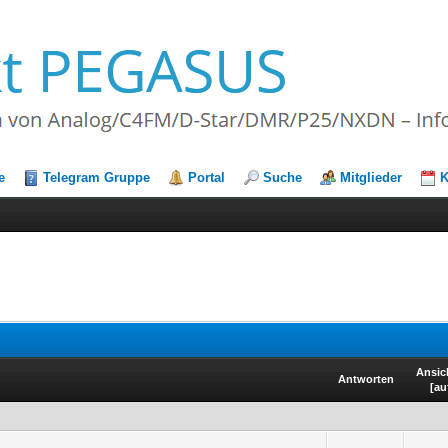
e
Telegram Gruppe
Portal
Suche
Mitglieder
K
Ansic
Antworten
[
au