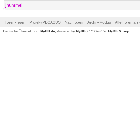
jhummel
Foren-Team
Projekt-PEGASUS
Nach oben
Archiv-Modus
Alle Foren als
Deutsche Übersetzung:
MyBB.de
, Powered by
MyBB
, © 2002-2026
MyBB Group
.