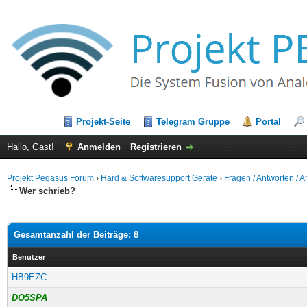
Projekt-Seite
Telegram Gruppe
Portal
Hallo, Gast!
Anmelden
Registrieren
Projekt Pegasus Forum
›
Hard & Softwaresupport Geräte
›
Fragen / Antworten / 
Wer schrieb?
Gesamtanzahl der Beiträge: 8
Benutzer
HB9EZC
DO5SPA