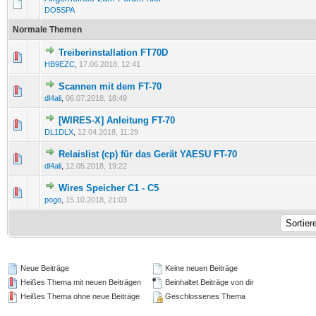
DO5SPA
Normale Themen
Treiberinstallation FT70D
1 Bewertung(en) - 5 von 5 durchschnittlich
1
2
3
4
5
HB9EZC
,
17.06.2018, 12:41
Scannen mit dem FT-70
0 Bewertung(en) - 0 von 5 durchschnittlich
1
2
3
4
5
dl4ali
,
06.07.2018, 18:49
[WIRES-X] Anleitung FT-70
0 Bewertung(en) - 0 von 5 durchschnittlich
1
2
3
4
5
DL1DLX
,
12.04.2018, 11:29
Relaislist (cp) für das Gerät YAESU FT-70
0 Bewertung(en) - 0 von 5 durchschnittlich
1
2
3
4
5
dl4ali
,
12.05.2018, 19:22
Wires Speicher C1 - C5
0 Bewertung(en) - 0 von 5 durchschnittlich
1
2
3
4
5
pogo
,
15.10.2018, 21:03
Neue Beiträge
Keine neuen Beiträge
Heißes Thema mit neuen Beiträgen
Beinhaltet Beiträge von dir
Heißes Thema ohne neue Beiträge
Geschlossenes Thema