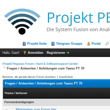
Projekt-Seite
Telegram Gruppe
Portal
Hallo, Gast!
Anmelden
Registrieren
Projekt Pegasus Forum
›
Hard & Softwaresupport Geräte
Fragen / Antworten / Anleitungen zum Yaesu FT 70
Benutzer, die gerade dieses Forum ansehen: 1 Gast/Gäste
Fragen / Antworten / Anleitungen zum Yaesu FT 70
Thema
/
Verfasser
Forenankündigungen
Allgemeines zum Forum hier