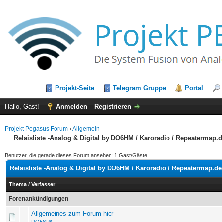
Projekt-Seite
Telegram Gruppe
Portal
Hallo, Gast!
Anmelden
Registrieren
Projekt Pegasus Forum
›
Allgemein
Relaisliste -Analog & Digital by DO6HM / Karoradio / Repeatermap.
Benutzer, die gerade dieses Forum ansehen: 1 Gast/Gäste
Relaisliste -Analog & Digital by DO6HM / Karoradio / Repeatermap.de
Thema
/
Verfasser
Forenankündigungen
Allgemeines zum Forum hier
DO5SPA