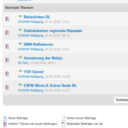
Normale Themen
Relaislisten DL
1 Bewertung(en) - 5 von 5 durchschnittlich
1
2
3
4
5
DO6HM Wolfgang
,
07.01.2018, 16:21
Gebietskarten regionale Repeater
0 Bewertung(en) - 0 von 5 durchschnittlich
1
2
3
4
5
DO6HM Wolfgang
,
06.04.2020, 08:19
DMR-Reflektoren
0 Bewertung(en) - 0 von 5 durchschnittlich
1
2
3
4
5
DO6HM Wolfgang
,
07.02.2019, 10:01
Vernetzung der Relais
0 Bewertung(en) - 0 von 5 durchschnittlich
1
2
3
4
5
DL7MU
,
13.08.2018, 18:07
YSF-Server
1 Bewertung(en) - 5 von 5 durchschnittlich
1
2
3
4
5
DO6HM Wolfgang
,
16.01.2018, 10:39
C4FM Wires-X Active Node DL
1 Bewertung(en) - 5 von 5 durchschnittlich
1
2
3
4
5
DO6HM Wolfgang
,
15.01.2018, 21:47
Neue Beiträge
Keine neuen Beiträge
Heißes Thema mit neuen Beiträgen
Beinhaltet Beiträge von dir