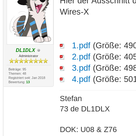
Hier der Ausschnitt
Wires-X
1.pdf
(Größe: 490
DL1DLX
2.pdf
(Größe: 405
Administrator
3.pdf
(Größe: 498
Beiträge: 95
Themen: 48
4.pdf
(Größe: 501
Registriert seit: Jan 2018
Bewertung:
13
Stefan
73 de DL1DLX
DOK: U08 & Z76