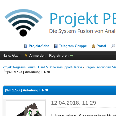
Projekt-Seite
Telegram Gruppe
Portal
Hallo, Gast!
Anmelden
Registrieren
Projekt Pegasus Forum
›
Hard & Softwaresupport Geräte
›
Fragen / Antworten / 
[WIRES-X] Anleitung FT-70
 im Durchschnitt
[WIRES-X] Anleitung FT-70
12.04.2018, 11:29