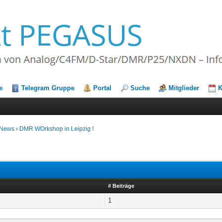
e
Telegram Gruppe
Portal
Suche
Mitglieder
K
-News
›
DMR WOrkshop in Leipzig !
# Beiträge
1