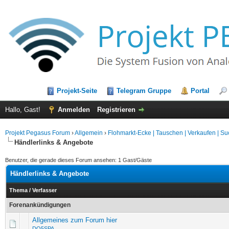
Projekt-Seite
Telegram Gruppe
Portal
Hallo, Gast!
Anmelden
Registrieren
Projekt Pegasus Forum
›
Allgemein
›
Flohmarkt-Ecke | Tauschen | Verkaufen | Su
Händlerlinks & Angebote
Benutzer, die gerade dieses Forum ansehen: 1 Gast/Gäste
Händlerlinks & Angebote
Thema
/
Verfasser
Forenankündigungen
Allgemeines zum Forum hier
DO5SPA