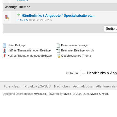
Wichtige Themen
Händlerlinks / Angebote / Specialrabatte etc...
0 Bewertung(en) - 0 von 5 durchschnittlich
1
2
3
4
5
DO5SPA
,
01.02.2021, 23:25
Neue Beiträge
Keine neuen Beiträge
Heißes Thema mit neuen Beiträgen
Beinhaltet Beiträge von dir
Heißes Thema ohne neue Beiträge
Geschlossenes Thema
Gehe zu:
Foren-Team
Projekt-PEGASUS
Nach oben
Archiv-Modus
Alle Foren als
Deutsche Übersetzung:
MyBB.de
, Powered by
MyBB
, © 2002-2026
MyBB Group
.