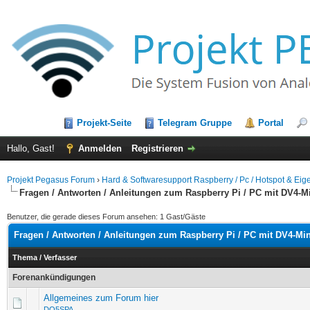
Projekt-Seite
Telegram Gruppe
Portal
Hallo, Gast!
Anmelden
Registrieren
Projekt Pegasus Forum
›
Hard & Softwaresupport Raspberry / Pc / Hotspot & E
Fragen / Antworten / Anleitungen zum Raspberry Pi / PC mit DV4-M
Benutzer, die gerade dieses Forum ansehen: 1 Gast/Gäste
Fragen / Antworten / Anleitungen zum Raspberry Pi / PC mit DV4-Min
Thema
/
Verfasser
Forenankündigungen
Allgemeines zum Forum hier
DO5SPA