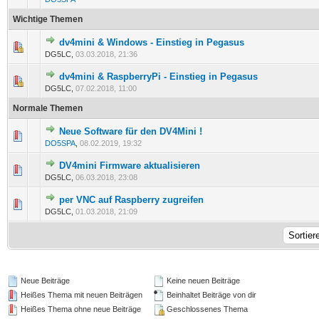
Wichtige Themen
dv4mini & Windows - Einstieg in Pegasus
2 Bewertung(en) - 5 von 5 durchschnittlich
1
2
3
4
5
DG5LC,
03.03.2018, 21:36
dv4mini & RaspberryPi - Einstieg in Pegasus
2 Bewertung(en) - 5 von 5 durchschnittlich
1
2
3
4
5
DG5LC,
07.02.2018, 11:00
Normale Themen
Neue Software für den DV4Mini !
0 Bewertung(en) - 0 von 5 durchschnittlich
1
2
3
4
5
DO5SPA
,
08.02.2019, 19:32
DV4mini Firmware aktualisieren
1 Bewertung(en) - 5 von 5 durchschnittlich
1
2
3
4
5
DG5LC,
06.03.2018, 23:08
per VNC auf Raspberry zugreifen
1 Bewertung(en) - 5 von 5 durchschnittlich
1
2
3
4
5
DG5LC,
01.03.2018, 21:09
Neue Beiträge
Keine neuen Beiträge
Heißes Thema mit neuen Beiträgen
Beinhaltet Beiträge von dir
Heißes Thema ohne neue Beiträge
Geschlossenes Thema