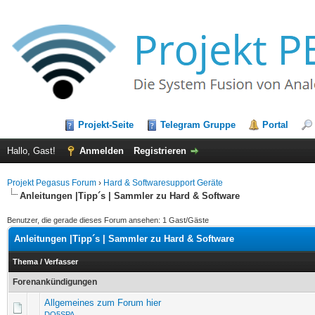
Projekt-Seite
Telegram Gruppe
Portal
Hallo, Gast!
Anmelden
Registrieren
Projekt Pegasus Forum
›
Hard & Softwaresupport Geräte
Anleitungen |Tipp´s | Sammler zu Hard & Software
Benutzer, die gerade dieses Forum ansehen: 1 Gast/Gäste
Anleitungen |Tipp´s | Sammler zu Hard & Software
Thema
/
Verfasser
Forenankündigungen
Allgemeines zum Forum hier
DO5SPA