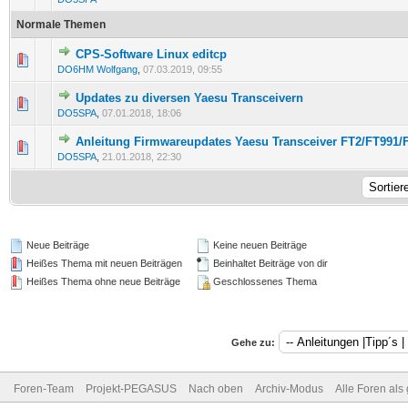
Normale Themen
CPS-Software Linux editcp
0 Bewertung(en) - 0 von 5 durchschnittlich
1
2
3
4
5
DO6HM Wolfgang
,
07.03.2019, 09:55
Updates zu diversen Yaesu Transceivern
0 Bewertung(en) - 0 von 5 durchschnittlich
1
2
3
4
5
DO5SPA
,
07.01.2018, 18:06
Anleitung Firmwareupdates Yaesu Transceiver FT2/FT991
0 Bewertung(en) - 0 von 5 durchschnittlich
1
2
3
4
5
DO5SPA
,
21.01.2018, 22:30
Neue Beiträge
Keine neuen Beiträge
Heißes Thema mit neuen Beiträgen
Beinhaltet Beiträge von dir
Heißes Thema ohne neue Beiträge
Geschlossenes Thema
Gehe zu:
Foren-Team
Projekt-PEGASUS
Nach oben
Archiv-Modus
Alle Foren als