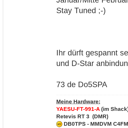
Januar/Mitte Februa
Stay Tuned ;-)
Ihr dürft gespannt s
und D-Star anbindun
73 de Do5SPA
Meine Hardware:
YAESU-FT-991-A
(im Shack
Retevis RT 3 (DMR)
DB0TPS - MMDVM C4FM/D