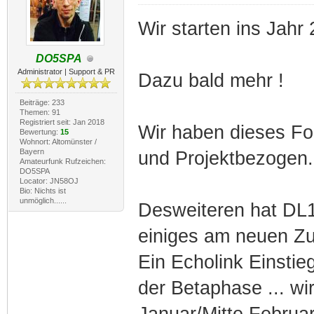
Wir starten ins Jahr
DO5SPA
Administrator | Support & PR
Dazu bald mehr !
Beiträge: 233
Themen: 91
Registriert seit: Jan 2018
Wir haben dieses F
Bewertung:
15
Wohnort: Altomünster /
Bayern
und Projektbezogen.
Amateurfunk Rufzeichen:
DO5SPA
Locator: JN58OJ
Bio: Nichts ist
unmöglich......
Desweiteren hat DL
einiges am neuen Zu
Ein Echolink Einstieg
der Betaphase ... wi