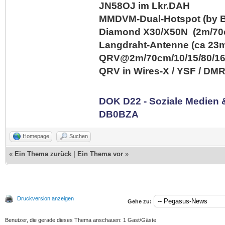
JN58OJ im Lkr.DAH
MMDVM-Dual-Hotspot (by B
Diamond X30/X50N (2m/70c
Langdraht-Antenne (ca 23m
QRV@2m/70cm/10/15/80/1
QRV in Wires-X / YSF / DM
DOK D22 - Soziale Medien
DB0BZA
Homepage
Suchen
«
Ein Thema zurück
|
Ein Thema vor
»
Druckversion anzeigen
Gehe zu:
Benutzer, die gerade dieses Thema anschauen: 1 Gast/Gäste