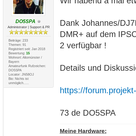
Wir habend a mal etwa
Dank Johannes/DJ7L
DO5SPA
Administrator | Support & PR
DMR+ auf dem IPSC
Beiträge: 233
2 verfügbar !
Themen: 91
Registriert seit: Jan 2018
Bewertung:
15
Wohnort: Altomünster /
Bayern
Details und Diskussi
Amateurfunk Rufzeichen:
DO5SPA
Locator: JN58OJ
Bio: Nichts ist
unmöglich......
https://forum.projek
73 de DO5SPA
Meine Hardware: