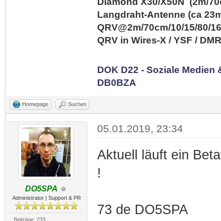
Diamond X30/X50N (2m/70c
Langdraht-Antenne (ca 23m
QRV@2m/70cm/10/15/80/1
QRV in Wires-X / YSF / DM
DOK D22 - Soziale Medien
DB0BZA
Homepage
Suchen
05.01.2019, 23:34
Aktuell läuft ein Be
!
DO5SPA
Administrator | Support & PR
73 de DO5SPA
Beiträge: 233