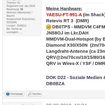
Themen: 91
Registriert seit: Jan 2018
Meine Hardware:
Bewertung:
15
Wohnort: Altomünster /
YAESU-FT-991-A
(im Shack
Bayern
Amateurfunk Rufzeichen:
Retevis RT 3 (DMR)
DO5SPA
Locator: JN58OJ
DB0TPS - MMDVM C4FM/D
Bio: Nichts ist
JN58OJ im Lkr.DAH
unmöglich......
MMDVM-Dual-Hotspot (by B
Diamond X30/X50N (2m/70c
Langdraht-Antenne (ca 23m
QRV@2m/70cm/10/15/80/1
QRV in Wires-X / YSF / DM
DOK D22 - Soziale Medien
DB0BZA
Homepage
Suchen