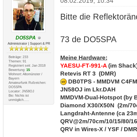
08.02.2019, 10:34
Bitte die Reflektorä
73 de DO5SPA
DO5SPA
Administrator | Support & PR
Meine Hardware:
Beiträge: 233
Themen: 91
YAESU-FT-991-A
(im Shack
Registriert seit: Jan 2018
Bewertung:
15
Retevis RT 3 (DMR)
Wohnort: Altomünster /
Bayern
DB0TPS - MMDVM C4FM/D
Amateurfunk Rufzeichen:
DO5SPA
JN58OJ im Lkr.DAH
Locator: JN58OJ
Bio: Nichts ist
MMDVM-Dual-Hotspot (by B
unmöglich......
Diamond X30/X50N (2m/70c
Langdraht-Antenne (ca 23m
QRV@2m/70cm/10/15/80/1
QRV in Wires-X / YSF / DM