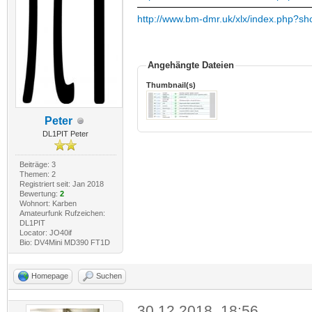
http://www.bm-dmr.uk/xlx/index.php?sh
Angehängte Dateien
Thumbnail(s)
Peter
DL1PIT Peter
Beiträge: 3
Themen: 2
Registriert seit: Jan 2018
Bewertung:
2
Wohnort: Karben
Amateurfunk Rufzeichen:
DL1PIT
Locator: JO40if
Bio: DV4Mini MD390 FT1D
Homepage
Suchen
30.12.2018, 18:56