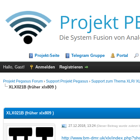
Projekt-Seite
Telegram Gruppe
Portal
Hallo, Gast!
Anmelden
Registrieren
Projekt Pegasus Forum
›
Support Projekt Pegasus
›
Support zum Thema XLR/ XL
XLX021B (früher xlx809 )
XLX021B (früher xlx809 )
27.12.2018, 13:24
(Dieser Beitrag wurde zuletzt
http://www.bm-dmr.uk/xlx/index.php?sh