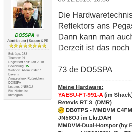
Die Hardwaretechni
Reflektors ans Pega
Dann kann man auch 
DO5SPA
Administrator | Support & PR
Derzeit ist das noch 
Beiträge: 233
Themen: 91
Registriert seit: Jan 2018
Bewertung:
15
73 de DO5SPA
Wohnort: Altomünster /
Bayern
Amateurfunk Rufzeichen:
DO5SPA
Meine Hardware:
Locator: JN58OJ
Bio: Nichts ist
YAESU-FT-991-A
(im Shack
unmöglich......
Retevis RT 3 (DMR)
DB0TPS - MMDVM C4FM/D
JN58OJ im Lkr.DAH
MMDVM-Dual-Hotspot (by B