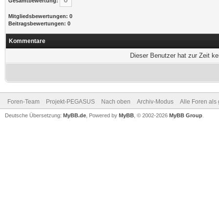
Gesamtbewertung:
Mitgliedsbewertungen: 0
Beitragsbewertungen: 0
Kommentare
Dieser Benutzer hat zur Zeit k
Foren-Team
Projekt-PEGASUS
Nach oben
Archiv-Modus
Alle Foren als
Deutsche Übersetzung:
MyBB.de
, Powered by
MyBB
, © 2002-2026
MyBB Group
.