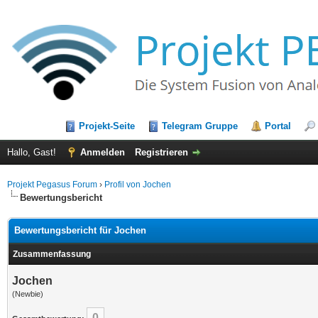
Projekt-Seite
Telegram Gruppe
Portal
Hallo, Gast!
Anmelden
Registrieren
Projekt Pegasus Forum
›
Profil von Jochen
Bewertungsbericht
Bewertungsbericht für Jochen
Zusammenfassung
Jochen
(Newbie)
0