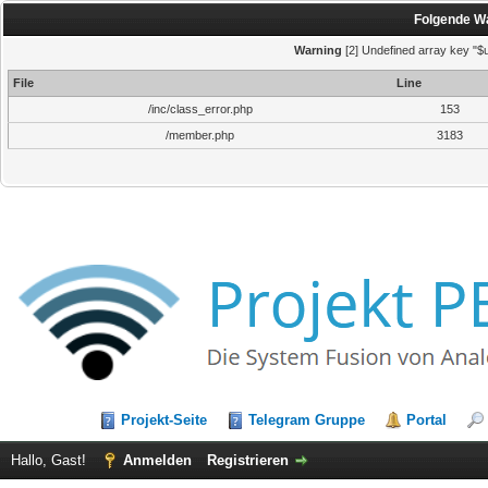
Folgende Wa
Warning
[2] Undefined array key "$u
File
Line
/inc/class_error.php
153
/member.php
3183
Projekt-Seite
Telegram Gruppe
Portal
Hallo, Gast!
Anmelden
Registrieren