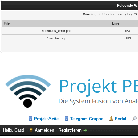
Folgende Wa
Warning
[2] Undefined array key "$u
File
Line
/inc/class_error.php
153
/member.php
3183
Projekt-Seite
Telegram Gruppe
Portal
Hallo, Gast!
Anmelden
Registrieren