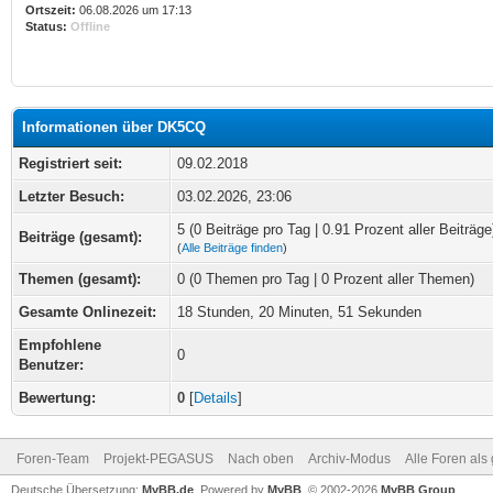
Ortszeit:
06.08.2026 um 17:13
Status:
Offline
Informationen über DK5CQ
Registriert seit:
09.02.2018
Letzter Besuch:
03.02.2026, 23:06
5 (0 Beiträge pro Tag | 0.91 Prozent aller Beiträge
Beiträge (gesamt):
(
Alle Beiträge finden
)
Themen (gesamt):
0 (0 Themen pro Tag | 0 Prozent aller Themen)
Gesamte Onlinezeit:
18 Stunden, 20 Minuten, 51 Sekunden
Empfohlene
0
Benutzer:
Bewertung:
0
[
Details
]
Foren-Team
Projekt-PEGASUS
Nach oben
Archiv-Modus
Alle Foren als
Deutsche Übersetzung:
MyBB.de
, Powered by
MyBB
, © 2002-2026
MyBB Group
.