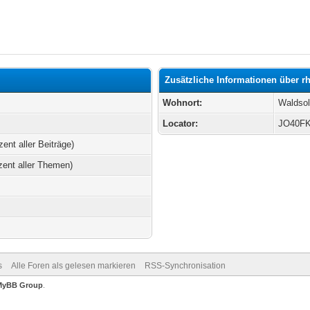
Zusätzliche Informationen über 
Wohnort:
Waldso
Locator:
JO40F
zent aller Beiträge)
zent aller Themen)
s
Alle Foren als gelesen markieren
RSS-Synchronisation
MyBB Group
.