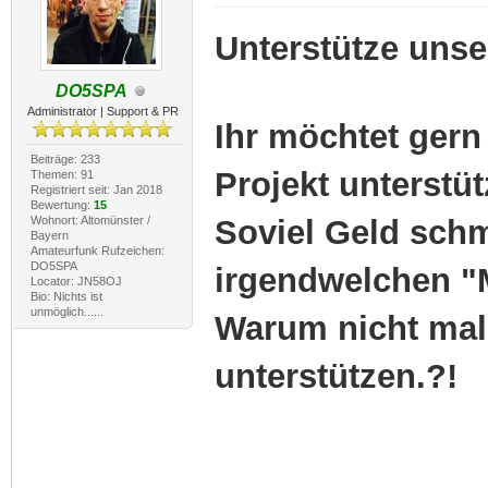
Unterstütze unse
DO5SPA
Administrator | Support & PR
Ihr möchtet gern
Beiträge: 233
Projekt unterstü
Themen: 91
Registriert seit: Jan 2018
Bewertung:
15
Wohnort: Altomünster /
Soviel Geld schm
Bayern
Amateurfunk Rufzeichen:
DO5SPA
irgendwelchen "M
Locator: JN58OJ
Bio: Nichts ist
unmöglich......
Warum nicht mal
unterstützen.?!