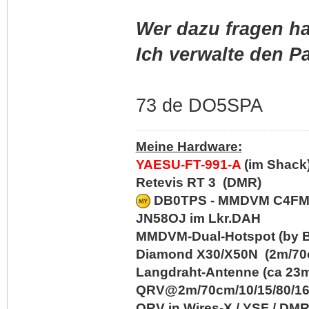
Wer dazu fragen ha
Ich verwalte den P
73 de DO5SPA
Meine Hardware:
YAESU-FT-991-A
(im Shack
Retevis RT 3 (DMR)
DB0TPS - MMDVM C4FM/D
JN58OJ im Lkr.DAH
MMDVM-Dual-Hotspot (by B
Diamond X30/X50N (2m/70c
Langdraht-Antenne (ca 23m
QRV@2m/70cm/10/15/80/1
QRV in Wires-X / YSF / DM