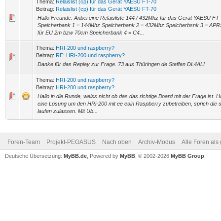
Thema:
Relaislist (cp) für das Gerät YAESU FT-70
Beitrag:
Relaislist (cp) für das Gerät YAESU FT-70
Hallo Freunde: Anbei eine Relaisliste 144 / 432Mhz für das Gerät YAESU FT-
Speicherbank 1 = 144Mhz Speicherbank 2 = 432Mhz Speicherbsnk 3 = A
für EU 2m bzw 70cm Speicherbank 4 = C4...
Thema:
HRI-200 und raspberry?
Beitrag:
RE: HRI-200 und raspberry?
Danke für das Replay zur Frage. 73 aus Thüringen de Steffen DL4ALI
Thema:
HRI-200 und raspberry?
Beitrag:
HRI-200 und raspberry?
Hallo in die Runde, weiss nicht ob das das richtige Board mit der Frage ist. 
eine Lösung um den HRi-200 mit ee esin Raspberry zubetreiben, sprich die 
laufen zulassen. Mit Ub...
Foren-Team
Projekt-PEGASUS
Nach oben
Archiv-Modus
Alle Foren als
Deutsche Übersetzung:
MyBB.de
, Powered by
MyBB
, © 2002-2026
MyBB Group
.