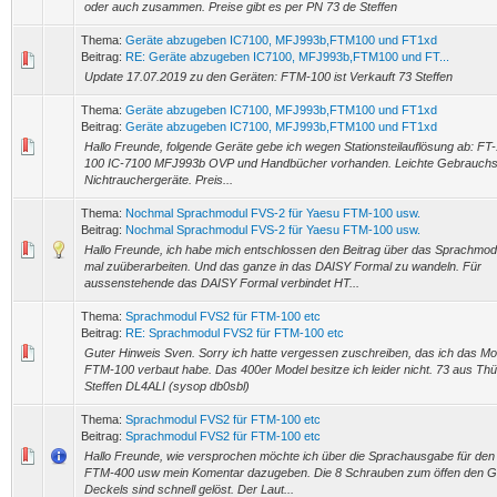
oder auch zusammen. Preise gibt es per PN 73 de Steffen
Thema:
Geräte abzugeben IC7100, MFJ993b,FTM100 und FT1xd
Beitrag:
RE: Geräte abzugeben IC7100, MFJ993b,FTM100 und FT...
Update 17.07.2019 zu den Geräten: FTM-100 ist Verkauft 73 Steffen
Thema:
Geräte abzugeben IC7100, MFJ993b,FTM100 und FT1xd
Beitrag:
Geräte abzugeben IC7100, MFJ993b,FTM100 und FT1xd
Hallo Freunde, folgende Geräte gebe ich wegen Stationsteilauflösung ab: F
100 IC-7100 MFJ993b OVP und Handbücher vorhanden. Leichte Gebrauchs
Nichtrauchergeräte. Preis...
Thema:
Nochmal Sprachmodul FVS-2 für Yaesu FTM-100 usw.
Beitrag:
Nochmal Sprachmodul FVS-2 für Yaesu FTM-100 usw.
Hallo Freunde, ich habe mich entschlossen den Beitrag über das Sprachmod
mal zuüberarbeiten. Und das ganze in das DAISY Formal zu wandeln. Für
aussenstehende das DAISY Formal verbindet HT...
Thema:
Sprachmodul FVS2 für FTM-100 etc
Beitrag:
RE: Sprachmodul FVS2 für FTM-100 etc
Guter Hinweis Sven. Sorry ich hatte vergessen zuschreiben, das ich das M
FTM-100 verbaut habe. Das 400er Model besitze ich leider nicht. 73 aus Thür
Steffen DL4ALI (sysop db0sbl)
Thema:
Sprachmodul FVS2 für FTM-100 etc
Beitrag:
Sprachmodul FVS2 für FTM-100 etc
Hallo Freunde, wie versprochen möchte ich über die Sprachausgabe für de
FTM-400 usw mein Komentar dazugeben. Die 8 Schrauben zum öffen den 
Deckels sind schnell gelöst. Der Laut...