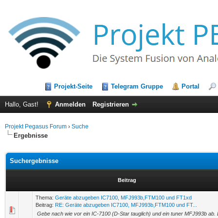
Projekt-Seite
Telegram Gruppe
Portal
Hallo, Gast!
Anmelden
Registrieren
Projekt Pegasus Forum
›
Suche
Ergebnisse
Suchergebnisse
Beitrag
Thema:
Geräte abzugeben IC7100, MFJ993b,FTM100 und FT1xd
Beitrag:
RE: Geräte abzugeben IC7100, MFJ993b,FTM100 und FT...
Gebe nach wie vor ein IC-7100 (D-Star tauglich) und ein tuner MFJ993b ab. 