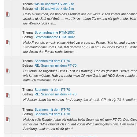
Thema:
win 10 und wires-x die 2.te
Beitrag:
win 10 und wires-x die 2.te
Hallo zusammen, ich hab das Problem das die wires-x soft immer abschmiert.
arbeitet die Soft mal 5min ... mal 10min... dann TX on und nix geht mehr. Ha
die Wires-X Soft inst...
Thema:
Stromaufnahme FTM-100?
Beitrag:
Stromaufnahme FTM-100?
Hallo Freunde, um mir etwas Arbeit zu ersparen, Frage: "Hat jemand schon m
Stromaufnahme vom FTM-100 gemessen?" Bin am Bau eines WiresX Einstieg
der Strom der Funke recht interes...
Thema:
Scannen mit dem FT-70
Beitrag:
RE: Scannen mit dem FT-70
Hi Stefan, so folgendes Dein CP ist in Ordnung. Hab es getestet. DerRX rennt
wie ich es möchte. Hab versucht mein CP von Gerät auf HDD down zuladen
hatte ich Probleme. Ich ver...
Thema:
Scannen mit dem FT-70
Beitrag:
RE: Scannen mit dem FT-70
Hi Stefan, kann ich machen. Im Anhang das aktuelle CP als zip 73 de steffen
Thema:
Scannen mit dem FT-70
Beitrag:
Scannen mit dem FT-70
Hallo in sdie Runde, habe ein roblem beim Scannen mit dem FT-70. Das Ger
immer nur 1Mhz obwohl ich z.b. auf 70cm 4Mhz angegeben hab. Hab mind 1
Anleitung studiert und plt für pkt d...