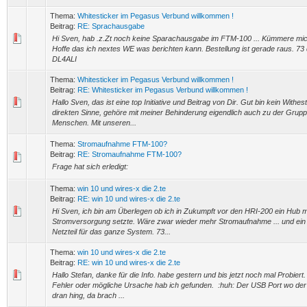
Thema:
Whitesticker im Pegasus Verbund willkommen !
Beitrag:
RE: Sprachausgabe
Hi Sven, hab .z.Zt noch keine Sparachausgabe im FTM-100 ... Kümmere mi
Hoffe das ich nextes WE was berichten kann. Bestellung ist gerade raus. 73 
DL4ALI
Thema:
Whitesticker im Pegasus Verbund willkommen !
Beitrag:
RE: Whitesticker im Pegasus Verbund willkommen !
Hallo Sven, das ist eine top Initiative und Beitrag von Dir. Gut bin kein Withes
direkten Sinne, gehöre mit meiner Behinderung eigendlich auch zu der Grup
Menschen. Mit unseren...
Thema:
Stromaufnahme FTM-100?
Beitrag:
RE: Stromaufnahme FTM-100?
Frage hat sich erledigt:
Thema:
win 10 und wires-x die 2.te
Beitrag:
RE: win 10 und wires-x die 2.te
Hi Sven, ich bin am Überlegen ob ich in Zukumpft vor den HRI-200 ein Hub m
Stromversorgung setzte. Wäre zwar wieder mehr Stromaufnahme ... und ein
Netzteil für das ganze System. 73...
Thema:
win 10 und wires-x die 2.te
Beitrag:
RE: win 10 und wires-x die 2.te
Hallo Stefan, danke für die Info. habe gestern und bis jetzt noch mal Probiert.
Fehler oder mögliche Ursache hab ich gefunden. :huh: Der USB Port wo de
dran hing, da brach ...