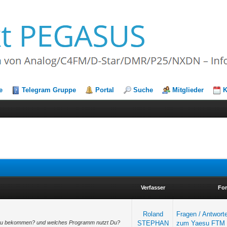
e
Telegram Gruppe
Portal
Suche
Mitglieder
K
Verfasser
Fo
Roland
Fragen / Antwort
 zu bekommen? und welches Programm nutzt Du?
STEPHAN
zum Yaesu FTM