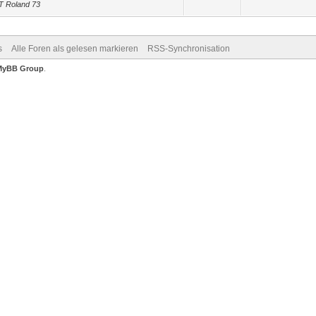
ST Roland 73
s
Alle Foren als gelesen markieren
RSS-Synchronisation
MyBB Group
.