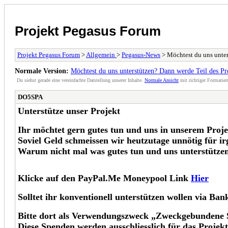
Projekt Pegasus Forum
Projekt Pegasus Forum
>
Allgemein
>
Pegasus-News
> Möchtest du uns unter
Normale Version:
Möchtest du uns unterstützen? Dann werde Teil des Pr
Du siehst gerade eine vereinfachte Darstellung unserer Inhalte.
Normale Ansicht
mit richtiger Formatier
DO5SPA
Unterstütze unser Projekt
Ihr möchtet gern gutes tun und uns in unserem Proje
Soviel Geld schmeissen wir heutzutage unnötig für i
Warum nicht mal was gutes tun und uns unterstützen
Klicke auf den PayPal.Me Moneypool Link
Hier
Solltet ihr konventionell unterstützen wollen via B
Bitte dort als Verwendungszweck „Zweckgebundene 
Diese Spenden werden ausschliesslich für das Proj