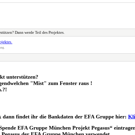
stützen? Dann werde Teil des Projektes.
ojektes.
ung.
kt unterstützen?
rgendwelchen "Mist" zum Fenster raus !
.?!
ank dann findet ihr die Bankdaten der EFA Gruppe hier:
Kl
Spende EFA Gruppe München Projekt Pegasus“ eintragen
ekt Pegasus der EFA Gruppe München verwendet.