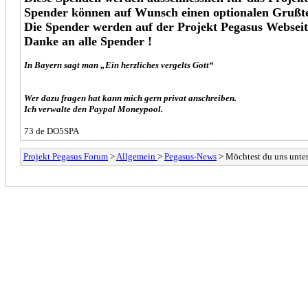
Spender können auf Wunsch einen optionalen Grußt
Die Spender werden auf der Projekt Pegasus Webseit
Danke an alle Spender !
In Bayern sagt man „Ein herzliches vergelts Gott“
Wer dazu fragen hat kann mich gern privat
anschreiben.
Ich verwalte den Paypal Moneypool.
73 de DO5SPA
Projekt Pegasus Forum
>
Allgemein
>
Pegasus-News
> Möchtest du uns unter